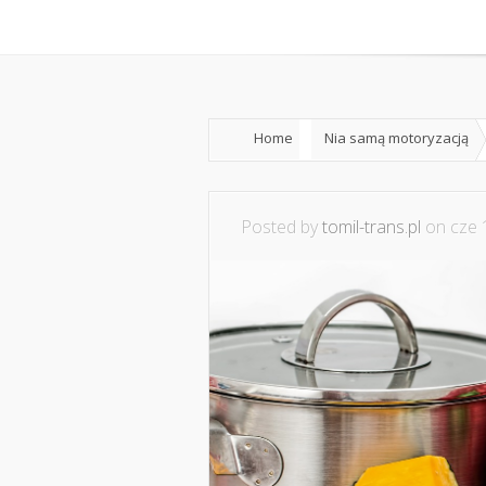
Home
O mnie
Współpraca i
Home
Nia samą motoryzacją
Posted by
tomil-trans.pl
on cze 