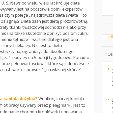
. S. News od wielu, wielu lat króluje dieta
wywany jest na podstawie opinii ekspertów
Na czym polega „najzdrowsza dieta świata” i co
 osiągnąć? Dieta dash jest dietą prozdrowotną,
traty tkanki tłuszczowej dochodzi niejako przy
iu można także skutecznie obniżyć poziom cukru
pl
nienie tętnicze – właśnie dlatego jest ona
 innych lekarzy. Nie jest to dieta
restrykcyjna, ograniczyć do absolutnego
Os
i, zaś słodyczy do 5 porcji tygodniowo. Ponadto
e oraz pełnowartościowe, które są jednocześnie
y dash warto sprawdzić „na własnej skórze”.
a kaniula dożylna?
Wenflon, inaczej kaniula
iot pracy używany przez pielęgniarki. Jest to
podpinanie choremu kroplówek i podawania