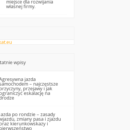
miejsce dla rozwijania
własnej firmy.
kat.eu
tatnie wpisy
Agresywna jazda
samochodem – najczęstsze
przyczyny, przejawy i jak
ograniczyć eskalację na
drodze
Jazda po rondzie – zasady
wjazdu, zmiany pasa i zjazdu
oraz kierunkowskazy i
pierwszeństwo