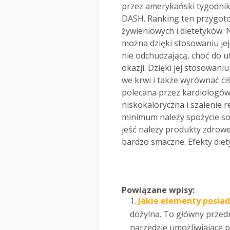
przez amerykański tygodnik U
DASH. Ranking ten przygoto
żywieniowych i dietetyków. 
można dzięki stosowaniu jej
nie odchudzającą, choć do u
okazji. Dzięki jej stosowan
we krwi i także wyrównać ciś
polecana przez kardiologów i
niskokaloryczna i szalenie 
minimum należy spożycie sol
jeść należy produkty zdrow
bardzo smaczne. Efekty diet
Powiązane wpisy:
Jakie elementy posiad
dożylna. To główny przedm
narzędzie umożliwiające 