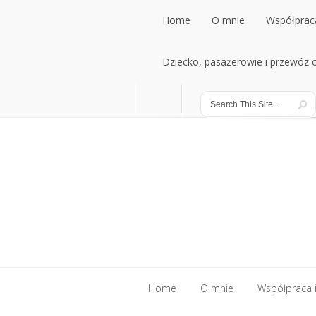
Home
O mnie
Współpraca
Home
Dziecko, pasażerowie i przewóz
O mnie
Współpraca
Dziecko, pasażerowie i przewóz
Home
O mnie
Współpraca i