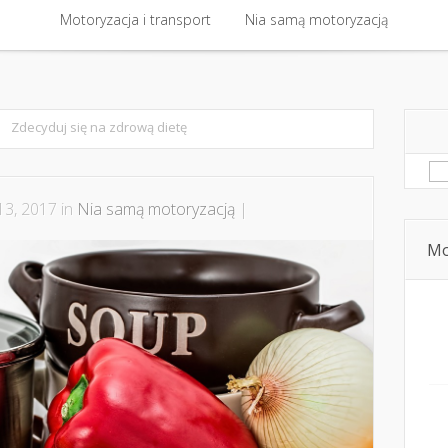
 kontakt
Motoryzacja i transport
Bezpieczna jazda i technika jazdy
Nia samą motoryzacją
Dziecko, pasaże
Motoryzacja i transport
Nia samą motoryzacją
Zdecyduj się na zdrową dietę
Sz
13, 2017 in
Nia samą motoryzacją
|
Mo