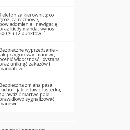
Telefon za kierownicą: co
grozi za rozmowę,
powiadomienia i nawigację
oraz kiedy mandat wynosi
500 zł i 12 punktów
Bezpieczne wyprzedzanie –
jak przygotować manewr,
ocenić widoczność i dystans
oraz uniknąć zakazów i
mandatów
Bezpieczna zmiana pasa
ruchu – jak ustawić lusterka,
sprawdzić martwe pole i
prawidłowo sygnalizować
manewr