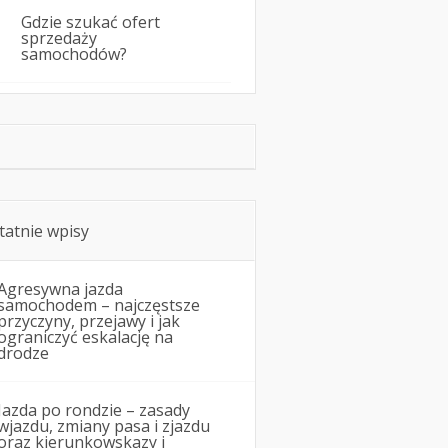
Gdzie szukać ofert
sprzedaży
samochodów?
tatnie wpisy
Agresywna jazda
samochodem – najczęstsze
przyczyny, przejawy i jak
ograniczyć eskalację na
drodze
Jazda po rondzie – zasady
wjazdu, zmiany pasa i zjazdu
oraz kierunkowskazy i