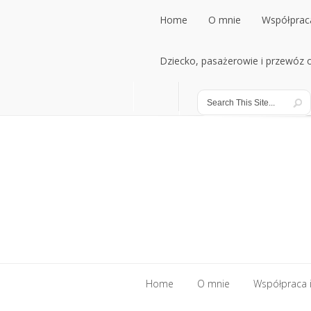
Home
O mnie
Współpraca
Home
Dziecko, pasażerowie i przewóz
O mnie
Współpraca
Dziecko, pasażerowie i przewóz
Home
O mnie
Współpraca i