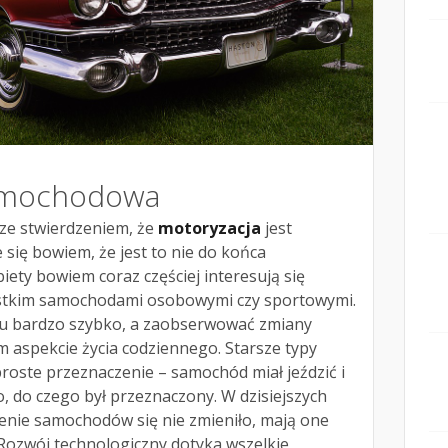
amochodowa
 ze stwierdzeniem, że
motoryzacja
jest
 się bowiem, że jest to nie do końca
iety bowiem coraz częściej interesują się
ystkim samochodami osobowymi czy sportowymi.
du bardzo szybko, a zaobserwować zmiany
aspekcie życia codziennego. Starsze typy
oste przeznaczenie – samochód miał jeździć i
o, do czego był przeznaczony. W dzisiejszych
enie samochodów się nie zmieniło, mają one
i. Rozwój technologiczny dotyka wszelkie