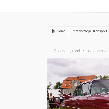
Home
O mnie
Współpraca i
Home
Motoryzacja i transport
Posted by
tomil-trans.pl
on maj 