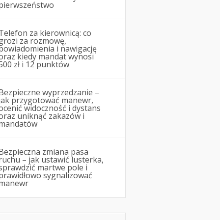
pierwszeństwo
Telefon za kierownicą: co
grozi za rozmowę,
powiadomienia i nawigację
oraz kiedy mandat wynosi
500 zł i 12 punktów
Bezpieczne wyprzedzanie –
jak przygotować manewr,
ocenić widoczność i dystans
oraz uniknąć zakazów i
mandatów
Bezpieczna zmiana pasa
ruchu – jak ustawić lusterka,
sprawdzić martwe pole i
prawidłowo sygnalizować
manewr