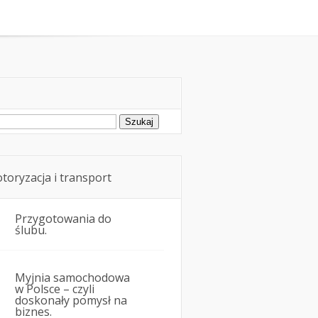
rowie i przewóz osób w samochodzie
ukaj:
toryzacja i transport
Przygotowania do
ślubu.
Myjnia samochodowa
w Polsce – czyli
doskonały pomysł na
biznes.