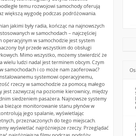
 podległe temu rozwojowi samochody oferują
az większą wygodę podczas podróżowania.
ian jakimi były radia, kończąc na najnowszych
 stosowanych w samochodach – najczęściej
operacyjnym w samochodzie jest system
naczony był przede wszystkim do obsługi
ykowych. Mimo wszystko, możemy stwierdzić że
a wielu ludzi nadal jest terminem obcym. Czym
y w samochodach i co może nam zaoferować?
Os
ainstalowanemu systemowi operacyjnemu,
ość rzeczy w samochodzie za pomocą małego
 jest zazwyczaj na poziomie kierownicy, między
ednim siedzeniem pasażera. Najnowsze systemy
na bieżące monitorowanie stanu płynów w
ontrolują jego spalanie, wyświetlając
etnych, przeznaczonych do tego miejscach.
my wyświetlać najróżniejsze rzeczy. Przeglądać
ać najróżniejsze filmy podczas podróży,