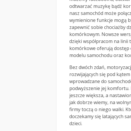
odtwarzać muzykę bądź korzy
nasz samochód może połączyć
wymienione funkcje mogą b
zapewnić sobie chociażby dz
komórkowym. Nowsze wersje
dzięki współpracom na linii
komórkowe oferują dostęp 
modelu samochodu oraz kon
Bez dwóch zdań, motoryzacja 
rozwijających się pod kąte
wprowadzane do samochodów 
podwyższenie jej komfortu.
jeszcze większa, a nastawio
jak dobrze wiemy, na wolnym 
firmy toczą o niego walki. K
doczekamy się latających sa
dzieci.