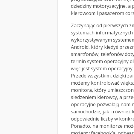
dziedziny motoryzacyjne, a
kierowcom i pasażerom cor
Zaczynając od pierwszych zm
systemach informatycznych
wykorzystywanym systemem 
Android, który kiedyś przez
smartfonów, telefonów dot
termin system operacyjny dl
więc jest system operacyjn
Przede wszystkim, dzięki z
możemy kontrolować większ
monitora, który umieszczony
siedzeniem kierowcy, a prz
operacyjne pozwalają nam 
samochodzie, jak i również k
odpowiednie liczby w konkr
Ponadto, na monitorze może
możemy facebook’a, odtwarz