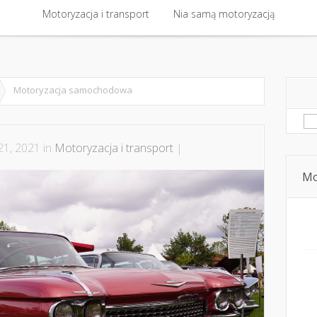
 kontakt
Motoryzacja i transport
Bezpieczna jazda i technika jazdy
Nia samą motoryzacją
Dziecko, pasaże
Motoryzacja i transport
Nia samą motoryzacją
Motoryzacja samochodowa
Sz
21, 2021 in
Motoryzacja i transport
|
Mo