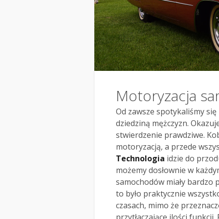
Motoryzacja s
Od zawsze spotykaliśmy się
dziedziną mężczyzn. Okazuje
stwierdzenie prawdziwe. Kob
motoryzacją, a przede wsz
Technologia
idzie do przo
możemy dosłownie w każdym 
samochodów miały bardzo pr
to było praktycznie wszystk
czasach, mimo że przeznacz
przytłaczające ilości funkcj