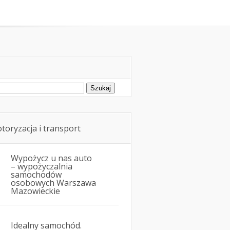
rowie i przewóz osób w samochodzie
ukaj:
toryzacja i transport
Wypożycz u nas auto
– wypożyczalnia
samochodów
osobowych Warszawa
Mazowieckie
Idealny samochód.