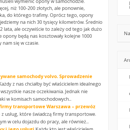
usieli wymienić opony w samochodzie.
ęcej, niż 100-200 złotych, ale ponownie,
ka, do którego trafimy. Oprócz tego, opony
jedziemy na nich 30 tysięcy kilometrów. Średnio
2 lata, ale oczywiście to zależy od tego jak dużo
Na
e opony będą nas kosztowały kolejne 1000
y nam się w czasie.
Ar
żywane samochody volvo. Sprowadzenie
Każdy z nas chciałby być właścicielem idealnego
wszystkie nasze oczekiwania. Jednak nie
aki w komisach samochodowych...
 firmy transportowe Warszawa – przewóz
 z usług, które świadczą firmy transportowe.
ym w celu dojazdu do pracy, ale również...
 i jego usługi
Każdy kto jest właścicielem