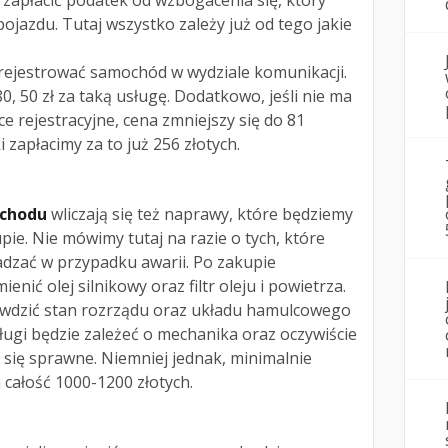
zapłacić podatek od wzbogacenia się, który
ojazdu. Tutaj wszystko zależy już od tego jakie
arejestrować samochód w wydziale komunikacji.
0, 50 zł za taką usługę. Dodatkowo, jeśli nie ma
ce rejestracyjne, cena zmniejszy się do 81
 zapłacimy za to już 256 złotych.
ochodu
wliczają się też naprawy, które będziemy
pie. Nie mówimy tutaj na razie o tych, które
dzać w przypadku awarii. Po zakupie
ć olej silnikowy oraz filtr oleju i powietrza.
rawdzić stan rozrządu oraz układu hamulcowego
sługi będzie zależeć o mechanika oraz oczywiście
 się sprawne. Niemniej jednak, minimalnie
 całość 1000-1200 złotych.