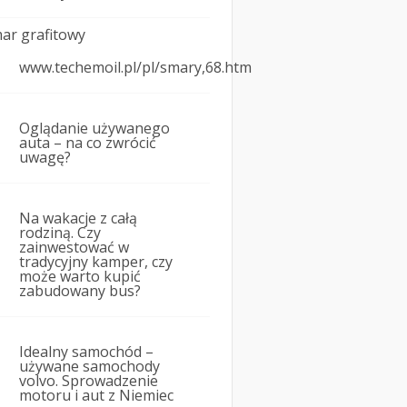
ar grafitowy
www.techemoil.pl/pl/smary,68.htm
Oglądanie używanego
auta – na co zwrócić
uwagę?
Na wakacje z całą
rodziną. Czy
zainwestować w
tradycyjny kamper, czy
może warto kupić
zabudowany bus?
Idealny samochód –
używane samochody
volvo. Sprowadzenie
motoru i aut z Niemiec