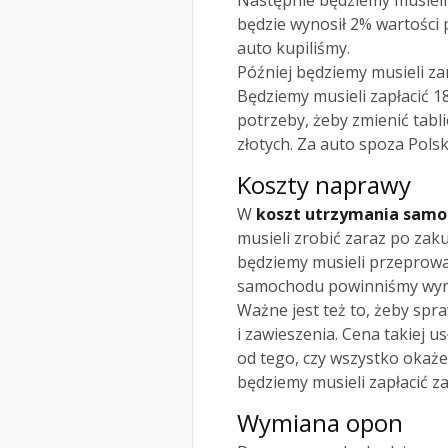
Następnie będziemy musieli 
będzie wynosił 2% wartości p
auto kupiliśmy.
Później będziemy musieli z
Będziemy musieli zapłacić 18
potrzeby, żeby zmienić tabli
złotych. Za auto spoza Polski
Koszty naprawy
W
koszt utrzymania sam
musieli zrobić zaraz po zaku
będziemy musieli przeprowa
samochodu powinniśmy wymieni
Ważne jest też to, żeby sp
i zawieszenia. Cena takiej u
od tego, czy wszystko okaże
będziemy musieli zapłacić za
Wymiana opon