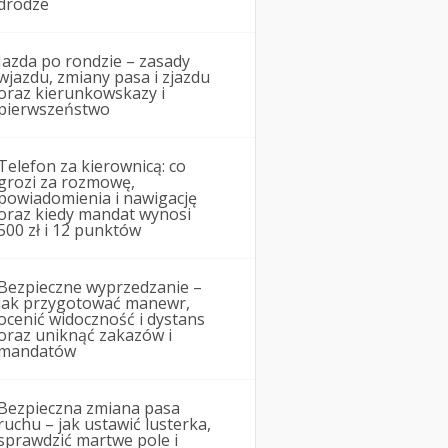
drodze
Jazda po rondzie – zasady
wjazdu, zmiany pasa i zjazdu
oraz kierunkowskazy i
pierwszeństwo
Telefon za kierownicą: co
grozi za rozmowę,
powiadomienia i nawigację
oraz kiedy mandat wynosi
500 zł i 12 punktów
Bezpieczne wyprzedzanie –
jak przygotować manewr,
ocenić widoczność i dystans
oraz uniknąć zakazów i
mandatów
Bezpieczna zmiana pasa
ruchu – jak ustawić lusterka,
sprawdzić martwe pole i