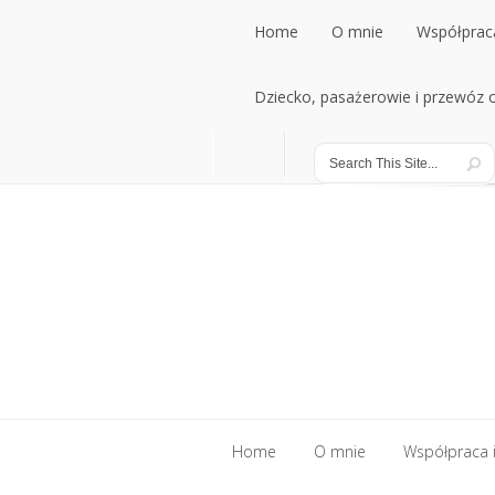
Home
O mnie
Współpraca
Home
Dziecko, pasażerowie i przewóz
O mnie
Współpraca
Dziecko, pasażerowie i przewóz
Home
O mnie
Współpraca i