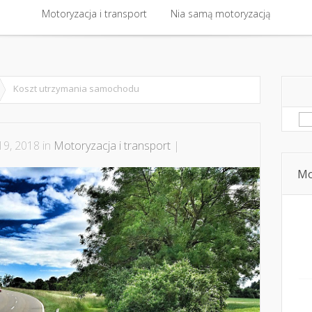
 kontakt
Motoryzacja i transport
Bezpieczna jazda i technika jazdy
Nia samą motoryzacją
Dziecko, pasaże
Motoryzacja i transport
Nia samą motoryzacją
Koszt utrzymania samochodu
Sz
19, 2018 in
Motoryzacja i transport
|
Mo