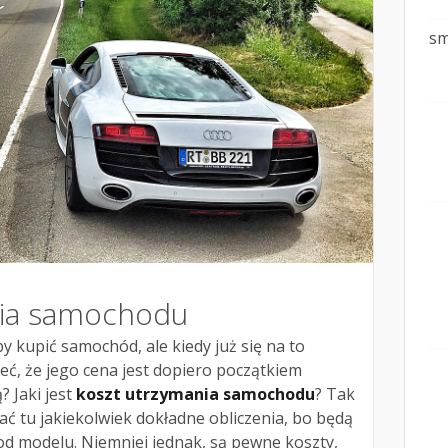
sm
nia samochodu
y kupić samochód, ale kiedy już się na to
ć, że jego cena jest dopiero początkiem
? Jaki jest
koszt utrzymania samochodu
? Tak
ć tu jakiekolwiek dokładne obliczenia, bo będą
 od modelu. Niemniej jednak, są pewne koszty,