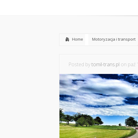
Home
O mnie
Współpraca i
Home
Motoryzacja i transport
Posted by
tomil-trans.pl
on paź 