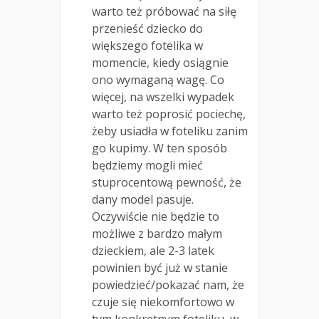
warto też próbować na siłę
przenieść dziecko do
większego fotelika w
momencie, kiedy osiągnie
ono wymaganą wagę. Co
więcej, na wszelki wypadek
warto też poprosić pociechę,
żeby usiadła w foteliku zanim
go kupimy. W ten sposób
będziemy mogli mieć
stuprocentową pewność, że
dany model pasuje.
Oczywiście nie będzie to
możliwe z bardzo małym
dzieckiem, ale 2-3 latek
powinien być już w stanie
powiedzieć/pokazać nam, że
czuje się niekomfortowo w
tym konkretnym foteliku, w