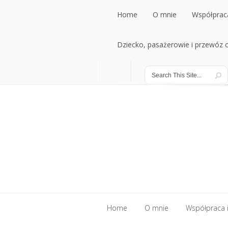
Home
O mnie
Współpraca
Home
Dziecko, pasażerowie i przewóz
O mnie
Współpraca
Dziecko, pasażerowie i przewóz
Home
O mnie
Współpraca i