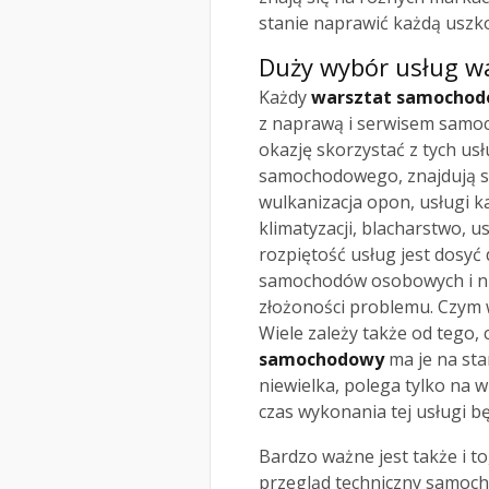
stanie naprawić każdą usz
Duży wybór usług 
Każdy
warsztat samocho
z naprawą i serwisem samo
okazję skorzystać z tych usł
samochodowego, znajdują się
wulkanizacja opon, usługi k
klimatyzacji, blacharstwo, u
rozpiętość usług jest dosyć 
samochodów osobowych i nie 
złożoności problemu. Czym w
Wiele zależy także od tego, 
samochodowy
ma je na stan
niewielka, polega tylko na 
czas wykonania tej usługi bę
Bardzo ważne jest także i to
przegląd techniczny samoc