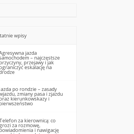
tatnie wpisy
Agresywna jazda
samochodem – najczęstsze
przyczyny, przejawy i jak
ograniczyć eskalację na
drodze
Jazda po rondzie – zasady
wjazdu, zmiany pasa i zjazdu
oraz kierunkowskazy i
pierwszeństwo
Telefon za kierownicą: co
grozi za rozmowę,
powiadomienia i nawigację