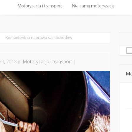
 kontakt
Motoryzacja i transport
Bezpieczna jazda i technika jazdy
Nia samą motoryzacją
Dziecko, pasaże
Motoryzacja i transport
Nia samą motoryzacją
Kompetentna naprawa samochodów
Sz
30, 2018 in
Motoryzacja i transport
|
Mo