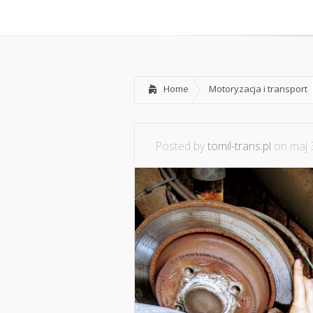
Home
O mnie
Współpraca i
Home
Motoryzacja i transport
Posted by
tomil-trans.pl
on maj 