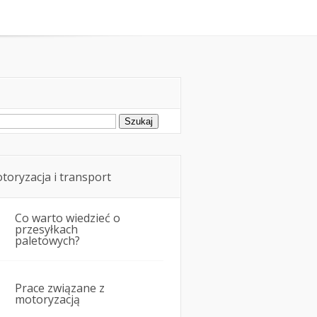
rowie i przewóz osób w samochodzie
ukaj:
toryzacja i transport
Co warto wiedzieć o
przesyłkach
paletowych?
Prace związane z
motoryzacją