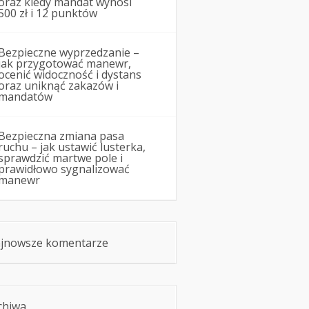
oraz kiedy mandat wynosi
500 zł i 12 punktów
Bezpieczne wyprzedzanie –
jak przygotować manewr,
ocenić widoczność i dystans
oraz uniknąć zakazów i
mandatów
Bezpieczna zmiana pasa
ruchu – jak ustawić lusterka,
sprawdzić martwe pole i
prawidłowo sygnalizować
manewr
jnowsze komentarze
chiwa