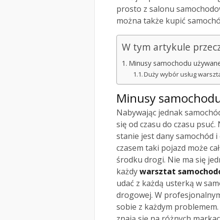
prosto z salonu samochodow
można także kupić samochód 
W tym artykule przec
Minusy samochodu używan
Duży wybór usług warsz
Minusy samochod
Nabywając jednak samochód 
się od czasu do czasu psuć.
stanie jest dany samochód i
czasem taki pojazd może ca
środku drogi. Nie ma się je
każdy
warsztat samocho
udać z każdą usterką w samoc
drogowej. W profesjonalny
sobie z każdym problemem. I
znają się na różnych marka