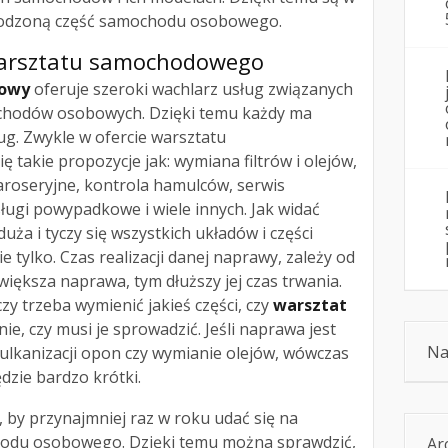
kodzoną część samochodu osobowego.
warsztatu samochodowego
dowy
oferuje szeroki wachlarz usług związanych
chodów osobowych. Dzięki temu każdy ma
ug. Zwykle w ofercie warsztatu
 takie propozycje jak: wymiana filtrów i olejów,
aroseryjne, kontrola hamulców, serwis
sługi powypadkowe i wiele innych. Jak widać
duża i tyczy się wszystkich układów i części
tylko. Czas realizacji danej naprawy, zależy od
iększa naprawa, tym dłuższy jej czas trwania.
czy trzeba wymienić jakieś części, czy
warsztat
ie, czy musi je sprowadzić. Jeśli naprawa jest
Na
wulkanizacji opon czy wymianie olejów, wówczas
dzie bardzo krótki.
, by przynajmniej raz w roku udać się na
hodu osobowego. Dzięki temu można sprawdzić,
Ar