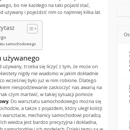
ego, bo nie każdego na taki pojazd stać,
używany i pojeździć nim co najmniej kilka lat.
zytasz
Os
ego
tatu samochodowego
u używanego
używany, trzeba się liczyć z tym, że może on
 Niestety nigdy nie wiadomo w jakim dokładnie
 co wcześniej było już w nim robione. Dlatego
łkiem niespodziewanie zaskoczyć nas awarią na
dnak czym martwić, w takiej sytuacji pomoże
dowy
. Do warsztatu samochodowego można się
hodzie, a także z pojazdem, który uległ kolizji
m warsztacie, mechanicy samochodowi poradzą
ch wiedza jest bardzo precyzyjna i dokładna,
ch samochodów i ich modelach. Dzięki temu są w