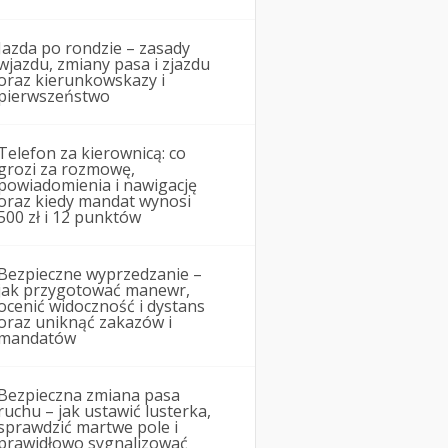
Jazda po rondzie – zasady
wjazdu, zmiany pasa i zjazdu
oraz kierunkowskazy i
pierwszeństwo
Telefon za kierownicą: co
grozi za rozmowę,
powiadomienia i nawigację
oraz kiedy mandat wynosi
500 zł i 12 punktów
Bezpieczne wyprzedzanie –
jak przygotować manewr,
ocenić widoczność i dystans
oraz uniknąć zakazów i
mandatów
Bezpieczna zmiana pasa
ruchu – jak ustawić lusterka,
sprawdzić martwe pole i
prawidłowo sygnalizować