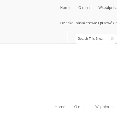
Home
O mnie
Współpraca
Home
Dziecko, pasażerowie i przewóz
O mnie
Współpraca
Dziecko, pasażerowie i przewóz
Home
O mnie
Współpraca i