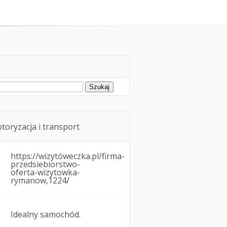
rowie i przewóz osób w samochodzie
ukaj:
toryzacja i transport
https://wizytóweczka.pl/firma-
przedsiebiorstwo-
oferta-wizytowka-
rymanow,1224/
Idealny samochód.