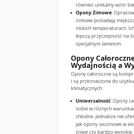
również unikalny wzór bie
Opony Zimowe
: Opraco
zimowe posiadają miększą
niskich temperaturach. Ic
lepszą przyczepność na śn
specjalnym lamelom.
Opony Całoroczn
Wydajnością a W
Opony całoroczne są kompr
i są przeznaczone do użytk
klimatycznych:
Uniwersalność
: Opony ca
sobie w różnych warunka
chłodne. Jednakże nie ofer
jak opony sezonowe w eks
śnieg czy bardzo wysokie