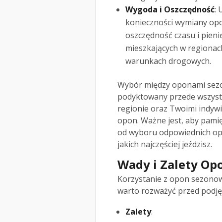
Wygoda i Oszczędność
:
konieczności wymiany opo
oszczędność czasu i pien
mieszkających w regionac
warunkach drogowych.
Wybór między oponami sezo
podyktowany przede wszyst
regionie oraz Twoimi indyw
opon. Ważne jest, aby pamię
od wyboru odpowiednich op
jakich najczęściej jeździsz.
Wady i Zalety O
Korzystanie z opon sezonowy
warto rozważyć przed podjęc
Zalety
: