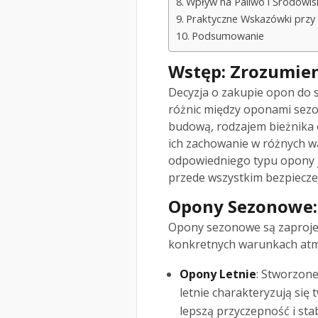
Wpływ na Paliwo i Środowis
Praktyczne Wskazówki przy
Podsumowanie
Wstęp: Zrozumien
Decyzja o zakupie opon do
różnic między oponami sezo
budową, rodzajem bieżnika 
ich zachowanie w różnych 
odpowiedniego typu opony je
przede wszystkim bezpiecze
Opony Sezonowe: 
Opony sezonowe są zaproje
konkretnych warunkach atm
Opony Letnie
: Stworzone
letnie charakteryzują si
lepszą przyczepność i sta