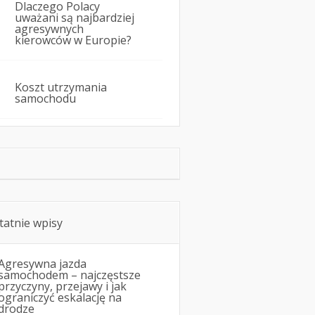
Dlaczego Polacy
uważani są najbardziej
agresywnych
kierowców w Europie?
Koszt utrzymania
samochodu
tatnie wpisy
Agresywna jazda
samochodem – najczęstsze
przyczyny, przejawy i jak
ograniczyć eskalację na
drodze