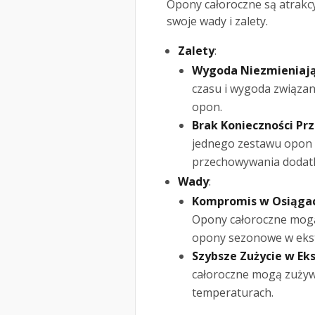
Opony całoroczne są atrakcy
swoje wady i zalety.
Zalety
:
Wygoda Niezmieniając
czasu i wygoda związa
opon.
Brak Konieczności P
jednego zestawu opon p
przechowywania dodat
Wady
:
Kompromis w Osiąga
Opony całoroczne mogą
opony sezonowe w eks
Szybsze Zużycie w E
całoroczne mogą zużywa
temperaturach.