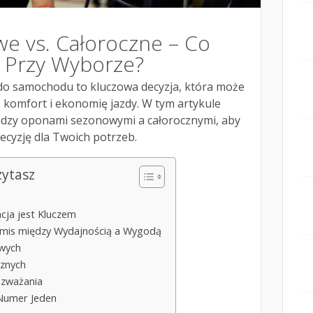
 vs. Całoroczne – Co
 Przy Wyborze?
o samochodu to kluczowa decyzja, która może
 komfort i ekonomię jazdy. W tym artykule
ędzy oponami sezonowymi a całorocznymi, aby
ecyzję dla Twoich potrzeb.
zytasz
cja jest Kluczem
mis między Wydajnością a Wygodą
owych
cznych
ozważania
 Numer Jeden