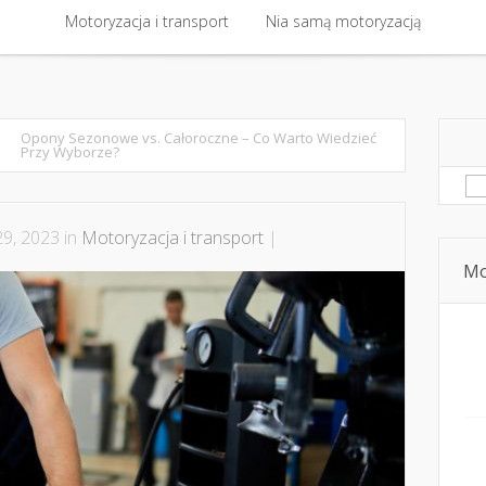
 kontakt
Motoryzacja i transport
Bezpieczna jazda i technika jazdy
Nia samą motoryzacją
Dziecko, pasaże
Motoryzacja i transport
Nia samą motoryzacją
Opony Sezonowe vs. Całoroczne – Co Warto Wiedzieć
Przy Wyborze?
Sz
9, 2023 in
Motoryzacja i transport
|
Mo