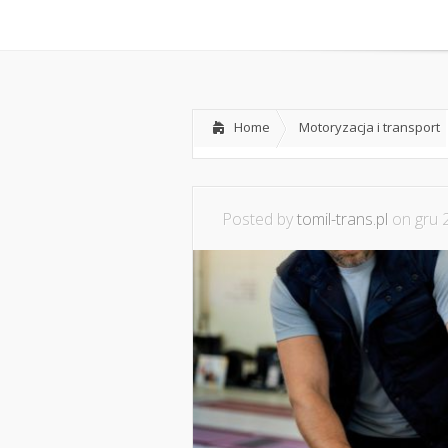
Home
O mnie
Współpraca i
Home
Motoryzacja i transport
Posted by
tomil-trans.pl
on gru 2