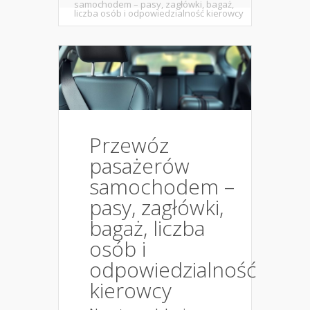
samochodem – pasy, zagłówki, bagaż,
liczba osób i odpowiedzialność kierowcy
Przewóz
pasażerów
samochodem –
pasy, zagłówki,
bagaż, liczba
osób i
odpowiedzialność
kierowcy