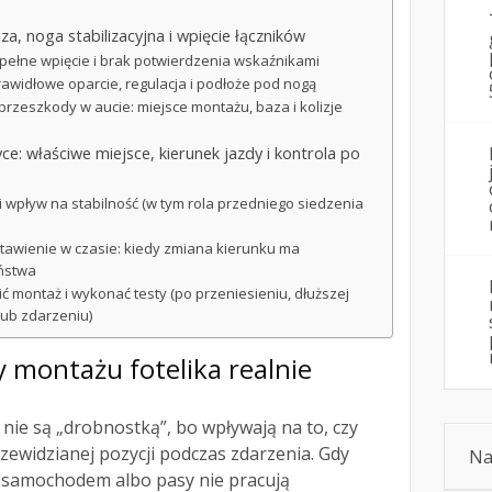
a, noga stabilizacyjna i wpięcie łączników
epełne wpięcie i brak potwierdzenia wskaźnikami
rawidłowe oparcie, regulacja i podłoże pod nogą
przeszkody w aucie: miejsce montażu, baza i kolizje
ce: właściwe miejsce, kierunek jazdy i kontrola po
i wpływ na stabilność (w tym rola przedniego siedzenia
tawienie w czasie: kiedy zmiana kierunku ma
ństwa
 montaż i wykonać testy (po przeniesieniu, dłuższej
lub zdarzeniu)
y montażu fotelika realnie
 nie są „drobnostką”, bo wpływają na to, czy
rzewidzianej pozycji podczas zdarzenia. Gdy
Na
z samochodem albo pasy nie pracują