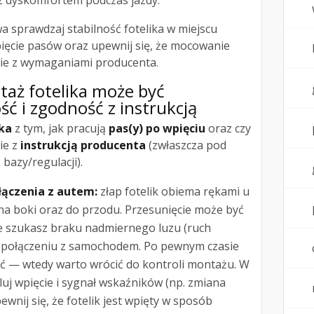
 z dyskomfortem podczas jazdy.
 sprawdzaj stabilność fotelika w miejscu
ięcie pasów oraz upewnij się, że mocowanie
ie z wymaganiami producenta.
ntaż fotelika może być
ść i zgodność z instrukcją
ika
z tym, jak pracują
pas(y) po wpięciu
oraz czy
ie z
instrukcją producenta
(zwłaszcza pod
bazy/regulacji).
łączenia z autem:
złap fotelik obiema rękami u
na boki oraz do przodu. Przesunięcie może być
e szukasz braku nadmiernego luzu (ruch
w połączeniu z samochodem. Po pewnym czasie
ać — wtedy warto wrócić do kontroli montażu. W
uj wpięcie i sygnał wskaźników (np. zmiana
ewnij się, że fotelik jest wpięty w sposób