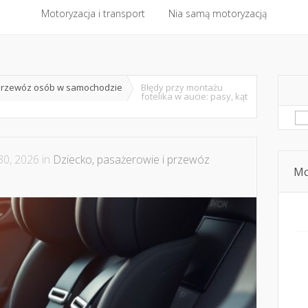
 kontakt
Motoryzacja i transport
Bezpieczna jazda i technika jazdy
Nia samą motoryzacją
Dziecko, pasaże
Motoryzacja i transport
Nia samą motoryzacją
 przewóz osób w samochodzie
Błędy przy montażu
fotelika w aucie: pasy, kąt
Sz
30, 2026 in
Dziecko, pasażerowie i przewóz
Mo