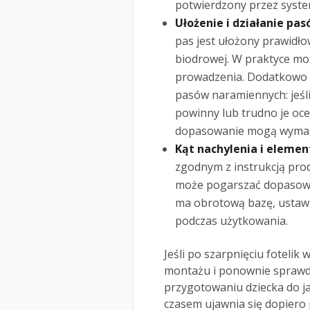
potwierdzony przez syste
Ułożenie i działanie pas
pas jest ułożony prawidło
biodrowej. W praktyce mo
prowadzenia. Dodatkowo p
pasów naramiennych: jeśli
powinny lub trudno je oce
dopasowanie mogą wymag
Kąt nachylenia i elemen
zgodnym z instrukcją prod
może pogarszać dopasowani
ma obrotową bazę, ustaw j
podczas użytkowania.
Jeśli po szarpnięciu fotelik
montażu i ponownie sprawdź 
przygotowaniu dziecka do j
czasem ujawnia się dopiero 