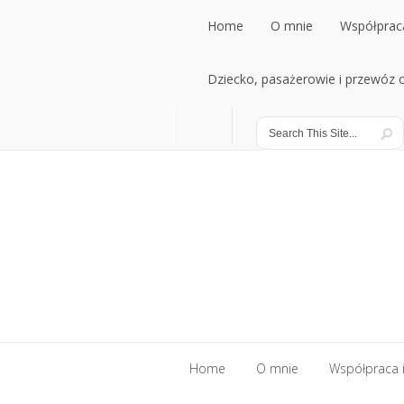
Home
O mnie
Współpraca
Home
Dziecko, pasażerowie i przewóz
O mnie
Współpraca
Dziecko, pasażerowie i przewóz
Home
O mnie
Współpraca i