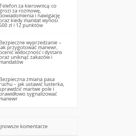
Telefon za kierownicą: co
grozi za rozmowę,
powiadomienia i nawigację
oraz kiedy mandat wynosi
500 zł i 12 punktów
Bezpieczne wyprzedzanie –
jak przygotować manewr,
ocenić widoczność i dystans
oraz uniknąć zakazów i
mandatów
Bezpieczna zmiana pasa
ruchu – jak ustawić lusterka,
sprawdzić martwe pole i
prawidłowo sygnalizować
manewr
jnowsze komentarze