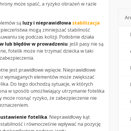
hrony może spaść, a ryzyko obrażeń w razie
Ar
oblemów są
luzy i nieprawidłowa
stabilizacja
zpieczeństwa mogą zmniejszać stabilność
esuwaniu się podczas kolizji. Podobnie działa
ów lub błędów w prowadzeniu
: jeśli pasy nie są
ne, fotelik może nie trzymać dziecka w taki
 zabezpieczenia.
otne jest prawidłowe wpięcie. Nieprawidłowe
ez wymaganych elementów może zwiększać
lika. Do tego dochodzą sytuacje, w których
niona w sposób umożliwiający utrzymanie fotelika
y może rosnąć ryzyko, że zabezpieczenie nie
zeznaczeniem.
ustawienie fotelika
. Nieprawidłowy kąt
stabilność i równocześnie wpływać na pozycję