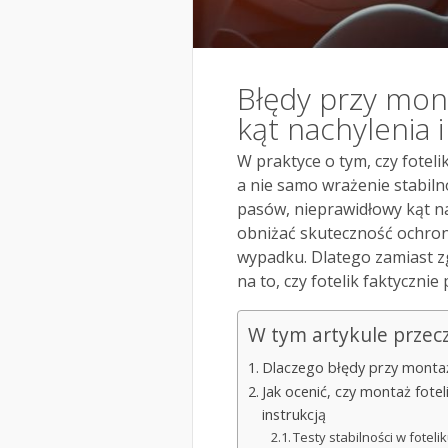
Błędy przy mont
kąt nachylenia i
W praktyce o tym, czy foteli
a nie samo wrażenie stabiln
pasów, nieprawidłowy kąt n
obniżać skuteczność ochrony
wypadku. Dlatego zamiast zg
na to, czy fotelik faktyczni
W tym artykule przec
Dlaczego błędy przy montażu
Jak ocenić, czy montaż fote
instrukcją
Testy stabilności w fotel