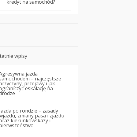
kredyt na samochód?
tatnie wpisy
Agresywna jazda
samochodem – najczęstsze
przyczyny, przejawy i jak
ograniczyć eskalację na
drodze
Jazda po rondzie – zasady
wjazdu, zmiany pasa i zjazdu
oraz kierunkowskazy i
pierwszeństwo