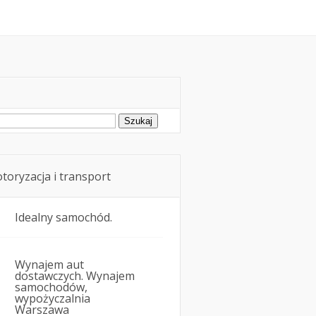
rowie i przewóz osób w samochodzie
ukaj:
toryzacja i transport
Idealny samochód.
Wynajem aut
dostawczych. Wynajem
samochodów,
wypożyczalnia
Warszawa