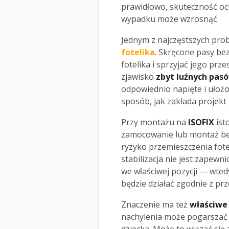
prawidłowo, skuteczność oc
wypadku może wzrosnąć.
Jednym z najczęstszych pr
fotelika
. Skręcone pasy be
fotelika i sprzyjać jego prz
zjawisko
zbyt luźnych pas
odpowiednio napięte i ułożo
sposób, jak zakłada projekt
Przy montażu na
ISOFIX
ist
zamocowanie lub montaż b
ryzyko przemieszczenia fote
stabilizacja nie jest zapew
we właściwej pozycji — wted
będzie działać zgodnie z pr
Znaczenie ma też
właściwe 
nachylenia może pogarszać 