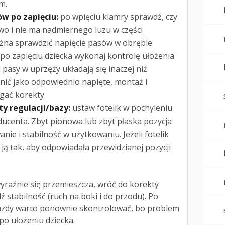
m.
ów po zapięciu:
po wpięciu klamry sprawdź, czy
wo i nie ma nadmiernego luzu w części
żna sprawdzić napięcie pasów w obrębie
o zapięciu dziecka wykonaj kontrolę ułożenia
 pasy w uprzęży układają się inaczej niż
nić jako odpowiednio napięte, montaż i
ać korekty.
ty regulacji/bazy:
ustaw fotelik w pochyleniu
ucenta. Zbyt pionowa lub zbyt płaska pozycja
e i stabilność w użytkowaniu. Jeżeli fotelik
ą tak, aby odpowiadała przewidzianej pozycji
 wyraźnie się przemieszcza, wróć do korekty
stabilność (ruch na boki i do przodu). Po
azdy warto ponownie skontrolować, bo problem
po ułożeniu dziecka.