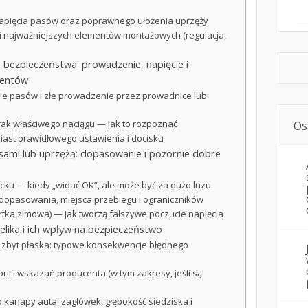
napięcia pasów oraz poprawnego ułożenia uprzęży
 i najważniejszych elementów montażowych (regulacja,
bezpieczeństwa: prowadzenie, napięcie i
mentów
ie pasów i złe prowadzenie przez prowadnice lub
brak właściwego naciągu — jak to rozpoznać
Os
miast prawidłowego ustawienia i docisku
asami lub uprzężą: dopasowanie i pozornie dobre
ecku — kiedy „widać OK”, ale może być za dużo luzu
 dopasowania, miejsca przebiegu i ograniczników
urtka zimowa) — jak tworzą fałszywe poczucie napięcia
telika i ich wpływ na bezpieczeństwo
b zbyt płaska: typowe konsekwencje błędnego
ii i wskazań producenta (w tym zakresy, jeśli są
kanapy auta: zagłówek, głębokość siedziska i