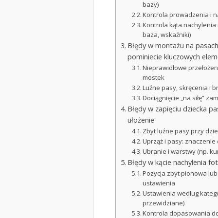
bazy)
Kontrola prowadzenia i 
Kontrola kąta nachylenia
baza, wskaźniki)
Błędy w montażu na pasach 
pominiecie kluczowych ele
Nieprawidłowe przełożen
mostek
Luźne pasy, skręcenia i 
Dociągnięcie „na siłę” za
Błędy w zapięciu dziecka p
ułożenie
Zbyt luźne pasy przy dzi
Uprząż i pasy: znaczenie
Ubranie i warstwy (np. k
Błędy w kącie nachylenia fo
Pozycja zbyt pionowa lu
ustawienia
Ustawienia według kategor
przewidziane)
Kontrola dopasowania do 