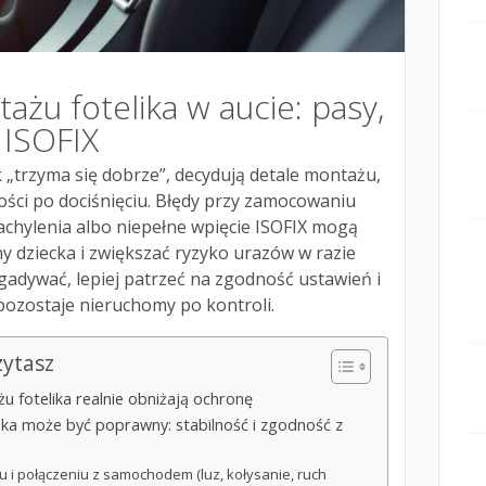
ażu fotelika w aucie: pasy,
 ISOFIX
k „trzyma się dobrze”, decydują detale montażu,
ości po dociśnięciu. Błędy przy zamocowaniu
achylenia albo niepełne wpięcie ISOFIX mogą
 dziecka i zwiększać ryzyko urazów w razie
adywać, lepiej patrzeć na zgodność ustawień i
e pozostaje nieruchomy po kontroli.
zytasz
 fotelika realnie obniżają ochronę
lika może być poprawny: stabilność i zgodność z
iku i połączeniu z samochodem (luz, kołysanie, ruch