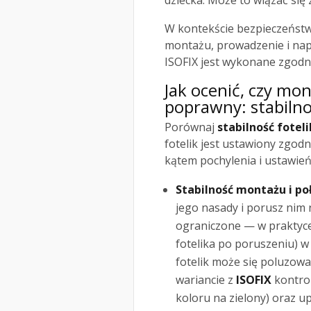
dziecka. Może to wiązać się
W kontekście bezpieczeństwa
montażu, prowadzenie i nap
ISOFIX jest wykonane zgodn
Jak ocenić, czy mo
poprawny: stabilno
Porównaj
stabilność fotel
fotelik jest ustawiony zgodn
kątem pochylenia i ustawień 
Stabilność montażu i po
jego nasady i porusz nim 
ograniczone — w praktyc
fotelika po poruszeniu) 
fotelik może się poluzow
wariancie z
ISOFIX
kontrol
koloru na zielony) oraz up