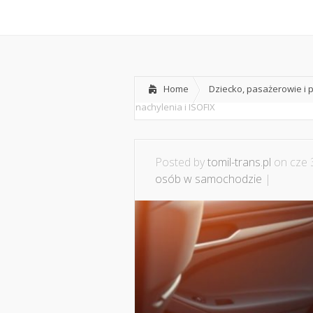
Home
O mnie
Współpraca i
Home
Dziecko, pasażerowie i
nachylenia i ISOFIX
Posted by
tomil-trans.pl
on cze 
osób w samochodzie
|