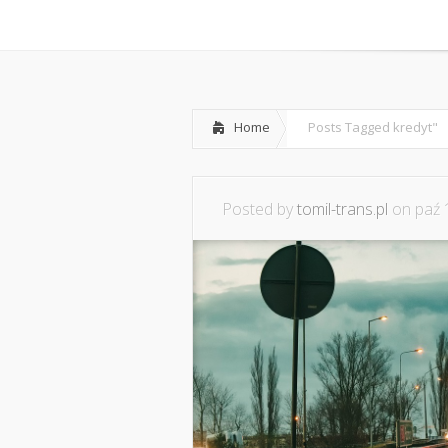
Home
O mnie
Współpraca i
Home
Posts Tagged
kredyt"
Posted by
tomil-trans.pl
on paź 