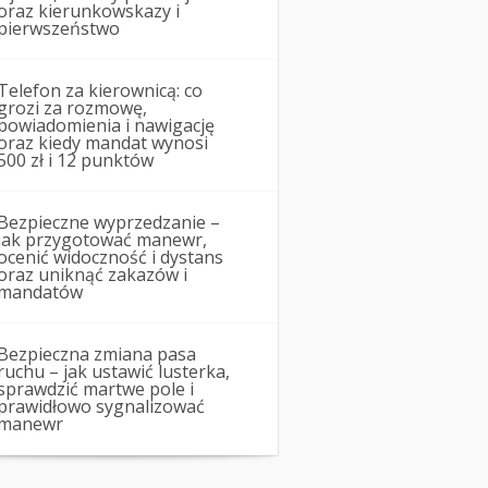
oraz kierunkowskazy i
pierwszeństwo
Telefon za kierownicą: co
grozi za rozmowę,
powiadomienia i nawigację
oraz kiedy mandat wynosi
500 zł i 12 punktów
Bezpieczne wyprzedzanie –
jak przygotować manewr,
ocenić widoczność i dystans
oraz uniknąć zakazów i
mandatów
Bezpieczna zmiana pasa
ruchu – jak ustawić lusterka,
sprawdzić martwe pole i
prawidłowo sygnalizować
manewr