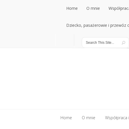
Home
O mnie
Współpraca
Home
Dziecko, pasażerowie i przewóz
O mnie
Współpraca
Dziecko, pasażerowie i przewóz
Home
O mnie
Współpraca i