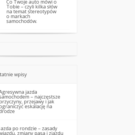
Co Twoje auto mówi o
Tobie – czyli kilka słów
na temat stereotypów
o markach
samochodów.
tatnie wpisy
Agresywna jazda
samochodem – najczęstsze
przyczyny, przejawy i jak
ograniczyć eskalację na
drodze
Jazda po rondzie – zasady
wjazdu, zmiany pasa i zjazdu