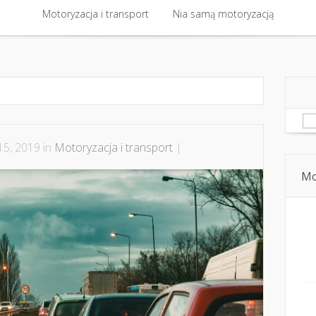
 kontakt
Motoryzacja i transport
Bezpieczna jazda i technika jazdy
Nia samą motoryzacją
Dziecko, pasaże
Motoryzacja i transport
Nia samą motoryzacją
Sz
15, 2019 in
Motoryzacja i transport
|
Mo