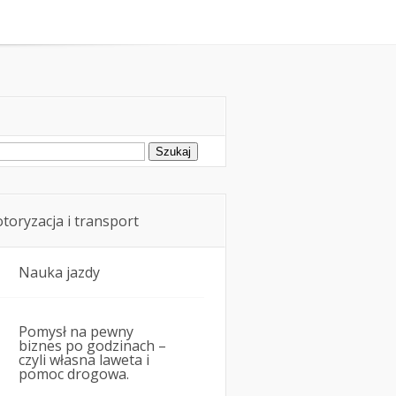
rowie i przewóz osób w samochodzie
ukaj:
toryzacja i transport
Nauka jazdy
Pomysł na pewny
biznes po godzinach –
czyli własna laweta i
pomoc drogowa.