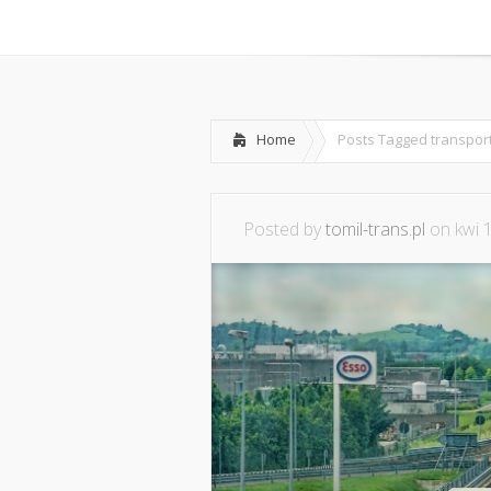
Home
O mnie
Współpraca i
Home
Posts Tagged
transpor
Posted by
tomil-trans.pl
on kwi 1