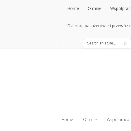
Home
O mnie
Współpraca
Home
Dziecko, pasażerowie i przewóz
O mnie
Współpraca
Dziecko, pasażerowie i przewóz
Home
O mnie
Współpraca i