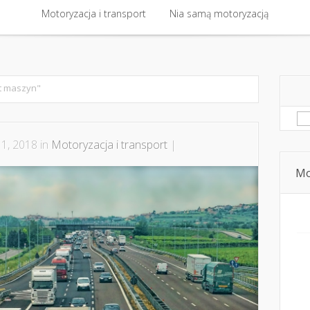
 kontakt
Motoryzacja i transport
Bezpieczna jazda i technika jazdy
Nia samą motoryzacją
Dziecko, pasaże
Motoryzacja i transport
Nia samą motoryzacją
t maszyn"
Sz
1, 2018 in
Motoryzacja i transport
|
Mo