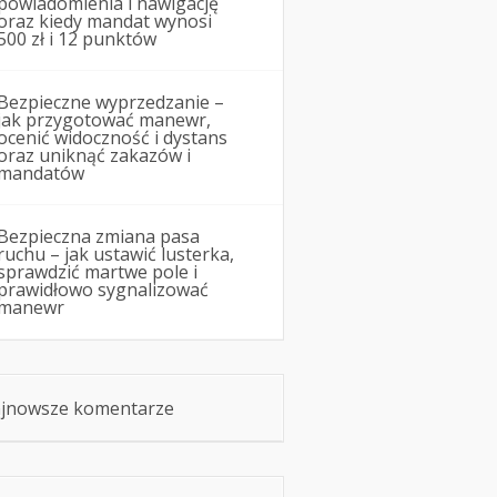
powiadomienia i nawigację
oraz kiedy mandat wynosi
500 zł i 12 punktów
Bezpieczne wyprzedzanie –
jak przygotować manewr,
ocenić widoczność i dystans
oraz uniknąć zakazów i
mandatów
Bezpieczna zmiana pasa
ruchu – jak ustawić lusterka,
sprawdzić martwe pole i
prawidłowo sygnalizować
manewr
jnowsze komentarze