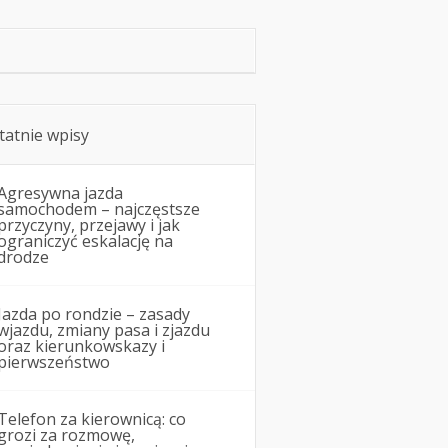
tatnie wpisy
Agresywna jazda
samochodem – najczęstsze
przyczyny, przejawy i jak
ograniczyć eskalację na
drodze
Jazda po rondzie – zasady
wjazdu, zmiany pasa i zjazdu
oraz kierunkowskazy i
pierwszeństwo
Telefon za kierownicą: co
grozi za rozmowę,